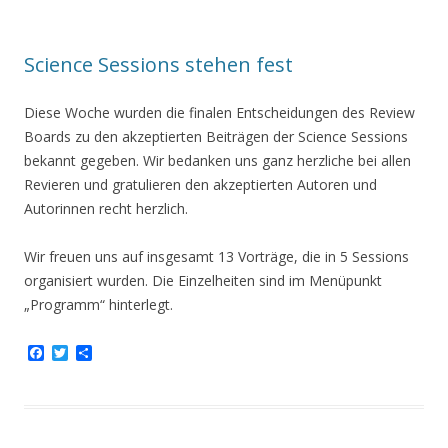
o
e
n
o
r
k
Science Sessions stehen fest
Diese Woche wurden die finalen Entscheidungen des Review
Boards zu den akzeptierten Beiträgen der Science Sessions
bekannt gegeben. Wir bedanken uns ganz herzliche bei allen
Revieren und gratulieren den akzeptierten Autoren und
Autorinnen recht herzlich.
Wir freuen uns auf insgesamt 13 Vorträge, die in 5 Sessions
organisiert wurden. Die Einzelheiten sind im Menüpunkt
„Programm“ hinterlegt.
F
T
T
a
w
e
c
i
i
e
t
l
b
t
e
o
e
n