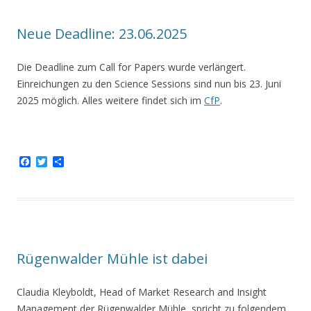
o
r
k
Neue Deadline: 23.06.2025
Die Deadline zum Call for Papers wurde verlängert.
Einreichungen zu den Science Sessions sind nun bis 23. Juni
2025 möglich. Alles weitere findet sich im
CfP
.
F
T
T
a
w
e
c
i
i
e
t
l
b
t
e
o
e
n
o
r
k
Rügenwalder Mühle ist dabei
Claudia Kleyboldt, Head of Market Research and Insight
Management der Rügenwalder Mühle, spricht zu folgendem