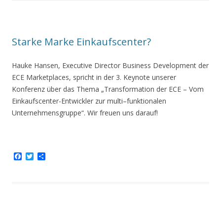
b
t
e
o
e
n
o
r
k
Starke Marke Einkaufscenter?
Hauke Hansen, Executive Director Business Development der
ECE Marketplaces, spricht in der 3. Keynote unserer
Konferenz über das Thema „Transformation der ECE – Vom
Einkaufscenter-Entwickler zur multi–funktionalen
Unternehmensgruppe“. Wir freuen uns darauf!
F
T
T
a
w
e
c
i
i
e
t
l
b
t
e
o
e
n
o
r
k