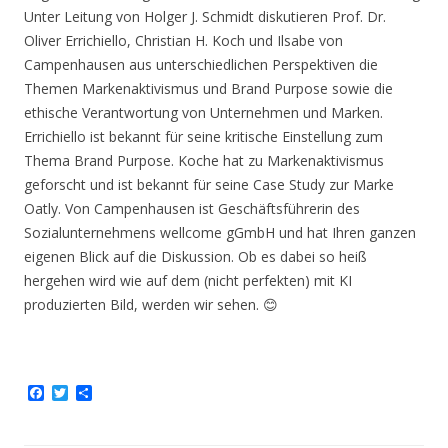
Unter Leitung von Holger J. Schmidt diskutieren Prof. Dr.
Oliver Errichiello, Christian H. Koch und Ilsabe von
Campenhausen aus unterschiedlichen Perspektiven die
Themen Markenaktivismus und Brand Purpose sowie die
ethische Verantwortung von Unternehmen und Marken.
Errichiello ist bekannt für seine kritische Einstellung zum
Thema Brand Purpose. Koche hat zu Markenaktivismus
geforscht und ist bekannt für seine Case Study zur Marke
Oatly. Von Campenhausen ist Geschäftsführerin des
Sozialunternehmens wellcome gGmbH und hat Ihren ganzen
eigenen Blick auf die Diskussion. Ob es dabei so heiß
hergehen wird wie auf dem (nicht perfekten) mit KI
produzierten Bild, werden wir sehen. 😊
F
T
T
a
w
e
c
i
i
e
t
l