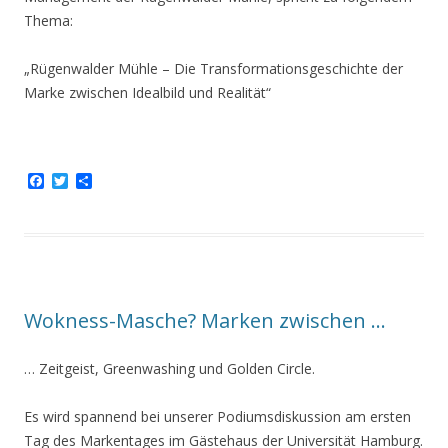
Thema:
„Rügenwalder Mühle – Die Transformationsgeschichte der
Marke zwischen Idealbild und Realität“
F
T
T
a
w
e
c
i
i
e
t
l
b
t
e
o
e
n
o
r
k
Wokness-Masche? Marken zwischen …
… Zeitgeist, Greenwashing und Golden Circle.
Es wird spannend bei unserer Podiumsdiskussion am ersten
Tag des Markentages im Gästehaus der Universität Hamburg.