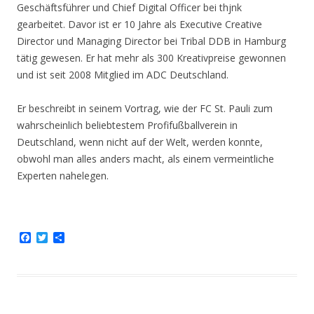
Geschäftsführer und Chief Digital Officer bei thjnk
gearbeitet. Davor ist er 10 Jahre als Executive Creative
Director und Managing Director bei Tribal DDB in Hamburg
tätig gewesen. Er hat mehr als 300 Kreativpreise gewonnen
und ist seit 2008 Mitglied im ADC Deutschland.
Er beschreibt in seinem Vortrag, wie der FC St. Pauli zum
wahrscheinlich beliebtestem Profifußballverein in
Deutschland, wenn nicht auf der Welt, werden konnte,
obwohl man alles anders macht, als einem vermeintliche
Experten nahelegen.
F
T
T
a
w
e
c
i
i
e
t
l
b
t
e
o
e
n
o
r