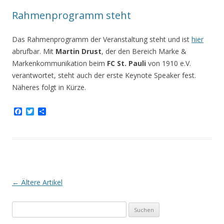
k
Rahmenprogramm steht
Das Rahmenprogramm der Veranstaltung steht und ist
hier
abrufbar. Mit
Martin Drust
, der den Bereich Marke &
Markenkommunikation beim
FC St. Pauli
von 1910 e.V.
verantwortet, steht auch der erste Keynote Speaker fest.
Näheres folgt in Kürze.
F
T
T
a
w
e
c
i
i
e
t
l
b
t
e
o
e
n
o
r
k
Artikel-
←
Ältere Artikel
Navigation
S
u