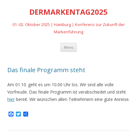
DERMARKENTAG2025
01.-02. Oktober 2025 | Hamburg | Konferenz zur Zukunft der
Markenführung
Zum
Menü
Inhalt
springen
Das finale Programm steht
Am 01.10. geht es um 10.00 Uhr los. Wir sind alle volle
Vorfreude. Das finale Programm ist verabschiedet und steht
hier
bereit. Wir wünschen allen Teilnehmern eine gute Anreise.
F
T
T
a
w
e
c
i
i
e
t
l
b
t
e