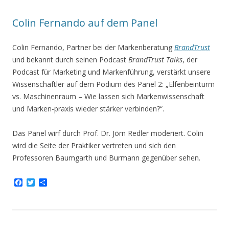
o
r
k
Colin Fernando auf dem Panel
Colin Fernando, Partner bei der Markenberatung
BrandTrust
und bekannt durch seinen Podcast
BrandTrust Talks
, der
Podcast für Marketing und Markenführung, verstärkt unsere
Wissenschaftler auf dem Podium des Panel 2: „Elfenbeinturm
vs. Maschinenraum – Wie lassen sich Markenwissenschaft
und Marken-praxis wieder stärker verbinden?“.
Das Panel wirf durch Prof. Dr. Jörn Redler moderiert. Colin
wird die Seite der Praktiker vertreten und sich den
Professoren Baumgarth und Burmann gegenüber sehen.
F
T
T
a
w
e
c
i
i
e
t
l
b
t
e
o
e
n