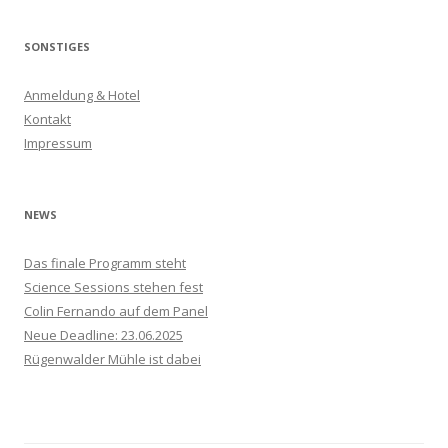
c
h
SONSTIGES
e
n
Anmeldung & Hotel
n
Kontakt
a
Impressum
c
h
:
NEWS
Das finale Programm steht
Science Sessions stehen fest
Colin Fernando auf dem Panel
Neue Deadline: 23.06.2025
Rügenwalder Mühle ist dabei