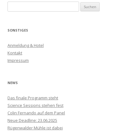
S
u
c
h
SONSTIGES
e
n
Anmeldung & Hotel
n
Kontakt
a
Impressum
c
h
:
NEWS
Das finale Programm steht
Science Sessions stehen fest
Colin Fernando auf dem Panel
Neue Deadline: 23.06.2025
Rügenwalder Mühle ist dabei