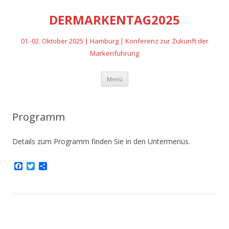
DERMARKENTAG2025
01.-02. Oktober 2025 | Hamburg | Konferenz zur Zukunft der
Markenführung
Zum
Menü
Inhalt
springen
Programm
Details zum Programm finden Sie in den Untermenüs.
F
T
T
a
w
e
c
i
i
e
t
l
b
t
e
o
e
n
o
r
k