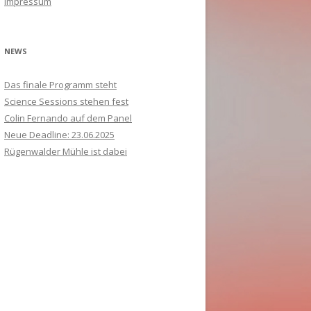
Impressum
ANMELDUNG 2021
c
FRÜHERE MARKENTAGE
PARTNER
PROGRAMM
S
A
B
K
V
S
V
K
h
B
:
PARTNER
A
U
S
M
B
T
NEWS
A
A
A
A
Das finale Programm steht
H
Science Sessions stehen fest
A
T
Colin Fernando auf dem Panel
Neue Deadline: 23.06.2025
Rügenwalder Mühle ist dabei