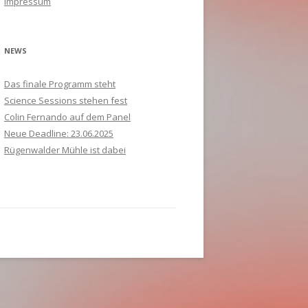
Impressum
ANMELDUNG 2021
c
FRÜHERE MARKENTAGE
PARTNER
PROGRAMM
S
A
B
K
V
S
V
K
h
B
:
PARTNER
A
U
S
M
B
T
NEWS
A
A
A
A
Das finale Programm steht
H
Science Sessions stehen fest
A
T
Colin Fernando auf dem Panel
Neue Deadline: 23.06.2025
Rügenwalder Mühle ist dabei