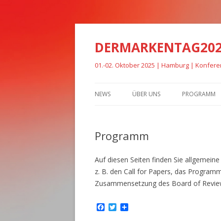
DERMARKENTAG20
01.-02. Oktober 2025 | Hamburg | Konfer
NEWS
ÜBER UNS
PROGRAMM
Programm
Auf diesen Seiten finden Sie allgemeine
z. B. den Call for Papers, das Programm,
Zusammensetzung des Board of Revie
F
T
T
a
w
e