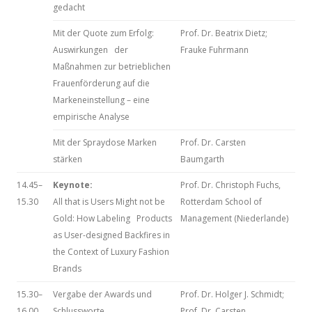
gedacht
Mit der Quote zum Erfolg:
Prof. Dr. Beatrix Dietz;
Auswirkungen der
Frauke Fuhrmann
Maßnahmen zur betrieblichen
Frauenförderung auf die
Markeneinstellung – eine
empirische Analyse
Mit der Spraydose Marken
Prof. Dr. Carsten
stärken
Baumgarth
14.45–
Keynote:
Prof. Dr. Christoph Fuchs,
15.30
All that is Users Might not be
Rotterdam School of
Gold: How Labeling Products
Management (Niederlande)
as User-designed Backfires in
the Context of Luxury Fashion
Brands
15.30–
Vergabe der Awards und
Prof. Dr. Holger J. Schmidt;
16.00
Schlussworte
Prof. Dr. Carsten