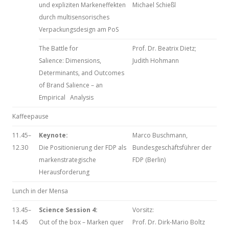
und expliziten Markeneffekten
Michael Schießl
durch multisensorisches
Verpackungsdesign am PoS
The Battle for
Prof. Dr. Beatrix Dietz;
Salience: Dimensions,
Judith Hohmann
Determinants, and Outcomes
of Brand Salience – an
Empirical Analysis
Kaffeepause
11.45–
Keynote:
Marco Buschmann,
12.30
Die Positionierung der FDP als
Bundesgeschäftsführer der
markenstrategische
FDP (Berlin)
Herausforderung
Lunch in der Mensa
13.45–
Science Session 4:
Vorsitz:
14.45
Out of the box – Marken quer
Prof. Dr. Dirk-Mario Boltz