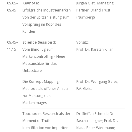
09.05–
Keynote:
Jürgen Gietl, Managing
09.45
Erfolgreiche Industriemarken:
Partner, Brand Trust
Von der Spitzenleistung zum
(Nürnberg)
Vorsprung im Kopf des
Kunden
09.45–
Science Session 3:
Vorsitz:
11.15
Vom Blindflug zum
Prof. Dr. Karsten Kilian
Markencontrolling – Neue
Messansätze für das
Unfassbare
Die Konzept-Mapping-
Prof. Dr. Wolfgang Geise;
Methode als offener Ansatz
F.A. Geise
zur Messung des
Markenimages
Touchpoint-Research als der
Dr. Steffen Schmidt; Dr.
Moment of Truth –
Sascha Langner; Prof. Dr.
Identifikation von impliziten
Klaus-Peter Wiedmann;