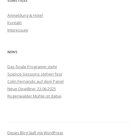
SONSTIGES
e
n
Anmeldung & Hotel
n
Kontakt
a
Impressum
c
h
:
NEWS
Das finale Programm steht
Science Sessions stehen fest
Colin Fernando auf dem Panel
Neue Deadline: 23.06.2025
Rügenwalder Mühle ist dabei
Dieses Blog läuft mit WordPress