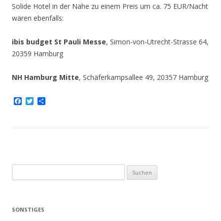
Solide Hotel in der Nähe zu einem Preis um ca. 75 EUR/Nacht
wären ebenfalls:
ibis budget St Pauli Messe
, Simon-von-Utrecht-Strasse 64,
20359 Hamburg
NH Hamburg Mitte
, Schäferkampsallee 49, 20357 Hamburg
F
T
T
a
w
e
c
i
i
e
t
l
b
t
e
o
e
n
o
r
k
S
u
c
h
SONSTIGES
e