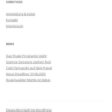
h
SONSTIGES
e
n
Anmeldung & Hotel
n
Kontakt
a
Impressum
c
h
:
NEWS
Das finale Programm steht
Science Sessions stehen fest
Colin Fernando auf dem Panel
Neue Deadline: 23.06.2025
Rügenwalder Mühle ist dabei
Dieses Blog läuft mit WordPress