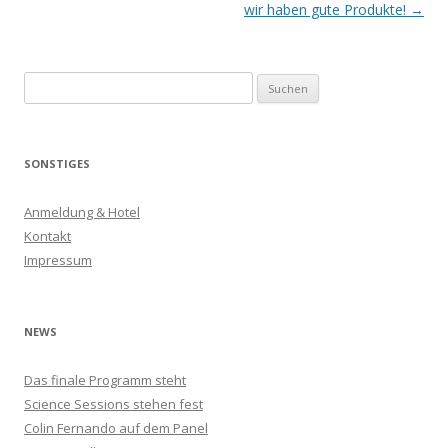
Navigation
wir haben gute Produkte!
→
S
u
c
h
SONSTIGES
e
n
Anmeldung & Hotel
n
Kontakt
a
Impressum
c
h
:
NEWS
Das finale Programm steht
Science Sessions stehen fest
Colin Fernando auf dem Panel