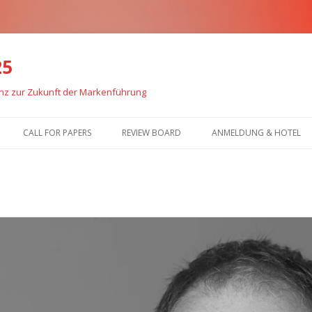
25
enz zur Zukunft der Markenführung
Zum
Inhalt
CALL FOR PAPERS
REVIEW BOARD
ANMELDUNG & HOTEL
springen