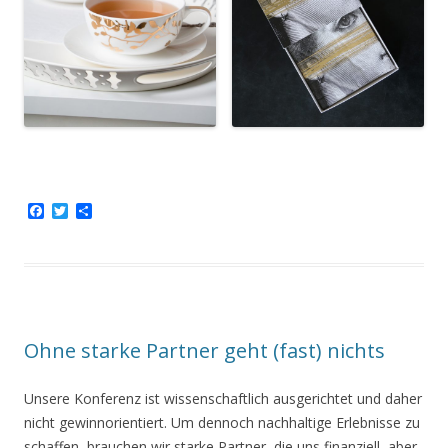
F
T
T
a
w
e
c
i
i
e
t
l
b
t
e
o
e
n
o
r
k
Ohne starke Partner geht (fast) nichts
Unsere Konferenz ist wissenschaftlich ausgerichtet und daher
nicht gewinnorientiert. Um dennoch nachhaltige Erlebnisse zu
schaffen, brauchen wir starke Partner, die uns finanziell, aber