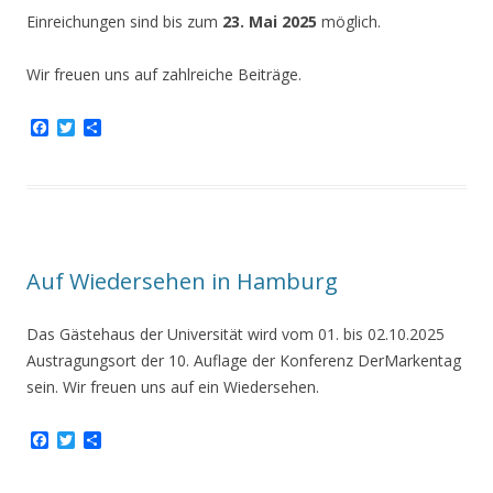
Einreichungen sind bis zum
23. Mai 2025
möglich.
Wir freuen uns auf zahlreiche Beiträge.
F
T
T
a
w
e
c
i
i
e
t
l
b
t
e
o
e
n
o
r
k
Auf Wiedersehen in Hamburg
Das Gästehaus der Universität wird vom 01. bis 02.10.2025
Austragungsort der 10. Auflage der Konferenz DerMarkentag
sein. Wir freuen uns auf ein Wiedersehen.
F
T
T
a
w
e
c
i
i