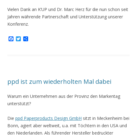
Vielen Dank an K’UP und Dr. Marc Herz für die nun schon seit
Jahren währende Partnerschaft und Unterstützung unserer
Konferenz.
F
T
T
a
w
e
c
i
i
e
t
l
b
t
e
o
e
n
o
r
k
ppd ist zum wiederholten Mal dabei
Warum ein Unternehmen aus der Provinz den Markentag
unterstützt?
Die
ppd Paperproducts Design GmbH
sitzt in Meckenheim bei
Bonn, agiert aber weltweit, u.a. mit Töchtern in den USA und
den Niederlanden. Als führender Hersteller bedruckter