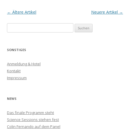
k
Artikel-
←
Ältere Artikel
Neuere Artikel
→
Navigation
S
u
c
h
SONSTIGES
e
n
Anmeldung & Hotel
n
Kontakt
a
Impressum
c
h
:
NEWS
Das finale Programm steht
Science Sessions stehen fest
Colin Fernando auf dem Panel