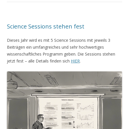
e
t
l
b
t
e
o
e
n
o
r
k
Science Sessions stehen fest
Dieses Jahr wird es mit 5 Science Sessions mit jeweils 3
Beiträgen ein umfangreiches und sehr hochwertiges
wissenschaftliches Programm geben. Die Sessions stehen
jetzt fest – alle Details finden sich
HIER
.