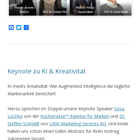
F
T
T
a
w
e
c
i
i
e
t
l
b
t
e
o
e
n
o
r
k
Keynote zu KI & Kreativität
KI meets Kreativität: Wie Augmented Intelligence die tägliche
Markenarbeit bereichert
Hierzu sprechen im Doppel unsere Keynote Speaker
Gesa
Lischka
von der
Kochstrasse™ Agentur für Marken
und
Dr.
Steffen Schmidt
von
LINK Marketing Services AG
. Und beide
haben uns schon einen tollen Abstract für ihren Vortrag
zukommen lassen: