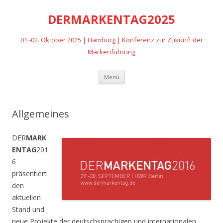
DERMARKENTAG2025
01.-02. Oktober 2025 | Hamburg | Konferenz zur Zukunft der
Markenführung
Zum
Menü
Inhalt
springen
Allgemeines
DER
MARK
ENTAG
201
6
präsentiert
den
aktuellen
Stand und
neue Projekte der deutschsprachigen und internationalen