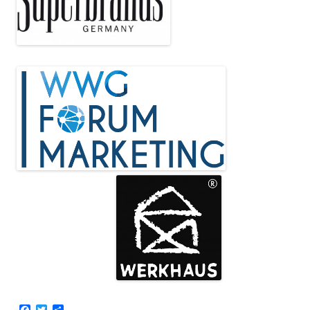
F
T
T