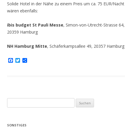
Solide Hotel in der Nähe zu einem Preis um ca. 75 EUR/Nacht
wären ebenfalls:
ibis budget St Pauli Messe
, Simon-von-Utrecht-Strasse 64,
20359 Hamburg
NH Hamburg Mitte
, Schäferkampsallee 49, 20357 Hamburg
F
T
T
a
w
e
c
i
i
e
t
l
b
t
e
o
e
n
o
r
k
S
u
c
h
SONSTIGES
e