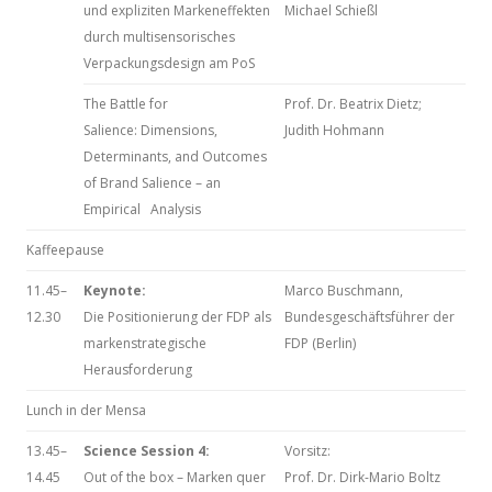
und expliziten Markeneffekten
Michael Schießl
durch multisensorisches
Verpackungsdesign am PoS
The Battle for
Prof. Dr. Beatrix Dietz;
Salience: Dimensions,
Judith Hohmann
Determinants, and Outcomes
of Brand Salience – an
Empirical Analysis
Kaffeepause
11.45–
Keynote:
Marco Buschmann,
12.30
Die Positionierung der FDP als
Bundesgeschäftsführer der
markenstrategische
FDP (Berlin)
Herausforderung
Lunch in der Mensa
13.45–
Science Session 4:
Vorsitz:
14.45
Out of the box – Marken quer
Prof. Dr. Dirk-Mario Boltz