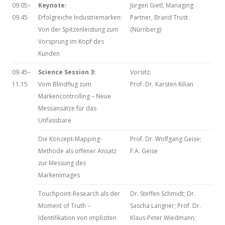
09.05–
Keynote:
Jürgen Gietl, Managing
09.45
Erfolgreiche Industriemarken:
Partner, Brand Trust
Von der Spitzenleistung zum
(Nürnberg)
Vorsprung im Kopf des
Kunden
09.45–
Science Session 3:
Vorsitz:
11.15
Vom Blindflug zum
Prof. Dr. Karsten Kilian
Markencontrolling – Neue
Messansätze für das
Unfassbare
Die Konzept-Mapping-
Prof. Dr. Wolfgang Geise;
Methode als offener Ansatz
F.A. Geise
zur Messung des
Markenimages
Touchpoint-Research als der
Dr. Steffen Schmidt; Dr.
Moment of Truth –
Sascha Langner; Prof. Dr.
Identifikation von impliziten
Klaus-Peter Wiedmann;