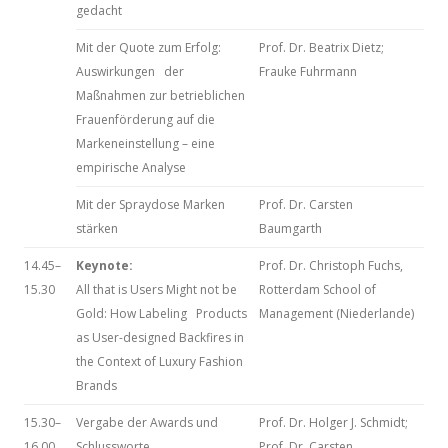
gedacht
Mit der Quote zum Erfolg:
Prof. Dr. Beatrix Dietz;
Auswirkungen der
Frauke Fuhrmann
Maßnahmen zur betrieblichen
Frauenförderung auf die
Markeneinstellung – eine
empirische Analyse
Mit der Spraydose Marken
Prof. Dr. Carsten
stärken
Baumgarth
14.45–
Keynote:
Prof. Dr. Christoph Fuchs,
15.30
All that is Users Might not be
Rotterdam School of
Gold: How Labeling Products
Management (Niederlande)
as User-designed Backfires in
the Context of Luxury Fashion
Brands
15.30–
Vergabe der Awards und
Prof. Dr. Holger J. Schmidt;
16.00
Schlussworte
Prof. Dr. Carsten