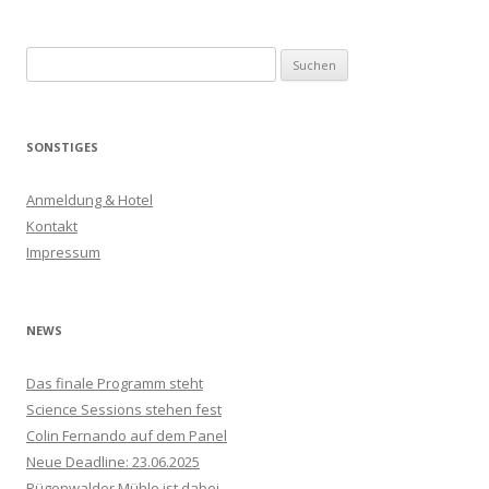
o
r
k
S
u
c
h
SONSTIGES
e
n
Anmeldung & Hotel
n
Kontakt
a
Impressum
c
h
:
NEWS
Das finale Programm steht
Science Sessions stehen fest
Colin Fernando auf dem Panel
Neue Deadline: 23.06.2025
Rügenwalder Mühle ist dabei