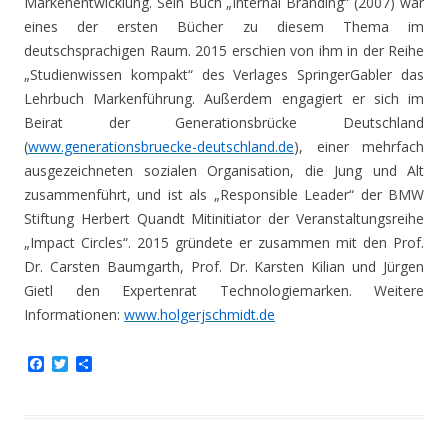
Markenentwicklung. Sein Buch „Internal Branding“ (2007) war
eines der ersten Bücher zu diesem Thema im
deutschsprachigen Raum. 2015 erschien von ihm in der Reihe
„Studienwissen kompakt“ des Verlages SpringerGabler das
Lehrbuch Markenführung. Außerdem engagiert er sich im
Beirat der Generationsbrücke Deutschland
(
www.generationsbruecke-deutschland.de
), einer mehrfach
ausgezeichneten sozialen Organisation, die Jung und Alt
zusammenführt, und ist als „Responsible Leader“ der BMW
Stiftung Herbert Quandt Mitinitiator der Veranstaltungsreihe
„Impact Circles“. 2015 gründete er zusammen mit den Prof.
Dr. Carsten Baumgarth, Prof. Dr. Karsten Kilian und Jürgen
Gietl den Expertenrat Technologiemarken. Weitere
Informationen:
www.holgerjschmidt.de
F
T
T
a
w
e
c
i
i
e
t
l
b
t
e
o
e
n