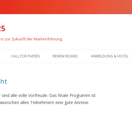
25
enz zur Zukunft der Markenführung
Zum
Inhalt
CALL FOR PAPERS
REVIEW BOARD
ANMELDUNG & HOTEL
springen
eht
 sind alle volle Vorfreude. Das finale Programm ist
 wünschen allen Teilnehmern eine gute Anreise.