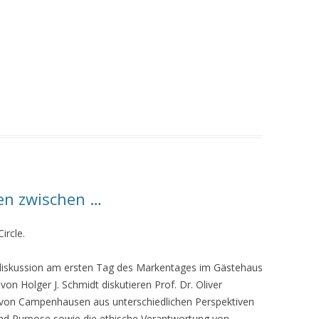
n zwischen …
ircle.
diskussion am ersten Tag des Markentages im Gästehaus
on Holger J. Schmidt diskutieren Prof. Dr. Oliver
abe von Campenhausen aus unterschiedlichen Perspektiven
d Purpose sowie die ethische Verantwortung von