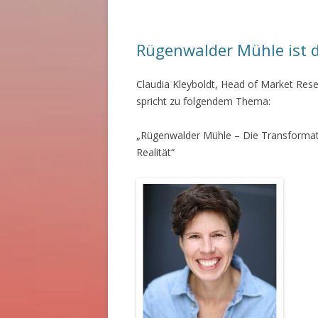
o
e
n
o
r
k
Rügenwalder Mühle ist 
Claudia Kleyboldt, Head of Market Re
spricht zu folgendem Thema:
„Rügenwalder Mühle – Die Transformati
Realität“