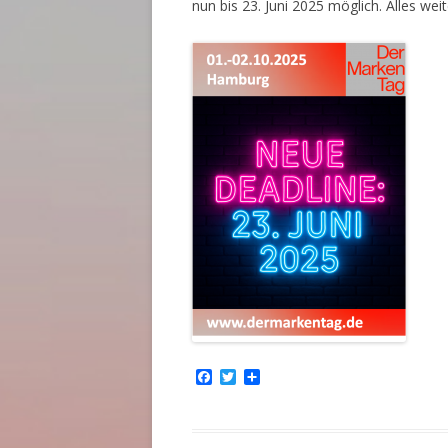
nun bis 23. Juni 2025 möglich. Alles wei
F
T
T
a
w
e
c
i
i
e
t
l
b
t
e