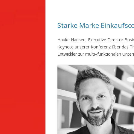
b
t
e
o
e
n
o
r
k
Starke Marke Einkaufsc
Hauke Hansen, Executive Director Busin
Keynote unserer Konferenz über das T
Entwickler zur multi–funktionalen Unte