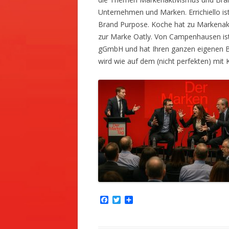
Unternehmen und Marken. Errichiello is
Brand Purpose. Koche hat zu Markenakt
zur Marke Oatly. Von Campenhausen is
gGmbH und hat Ihren ganzen eigenen Bl
wird wie auf dem (nicht perfekten) mit 
F
T
T
a
w
e
c
i
i
e
t
l