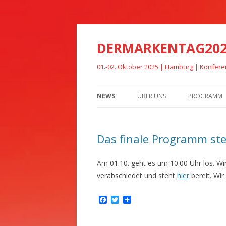
DERMARKENTAG20
01.-02. Oktober 2025 | Hamburg | Konfer
NEWS
ÜBER UNS
PROGRAMM
Das finale Programm st
Am 01.10. geht es um 10.00 Uhr los. Wir
verabschiedet und steht
hier
bereit. Wir
F
T
T
a
w
e
c
i
i
e
t
l