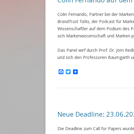
Colin Fernando, Partner bei der Marke
BrandTrust Talks
, der Podcast für Mark
Wissenschaftler auf dem Podium des Pa
sich Markenwissenschaft und Marken-pra
Das Panel wirf durch Prof. Dr. Jörn Redl
und sich den Professoren Baumgarth 
F
T
T
a
w
e
c
i
i
e
t
l
b
t
e
o
e
n
o
r
k
Neue Deadline: 23.06.2
Die Deadline zum Call for Papers wurde