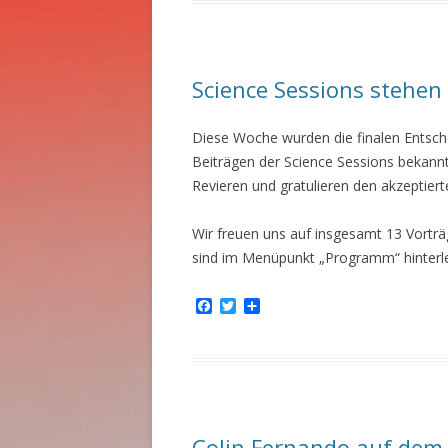
b
t
e
o
e
n
o
r
k
Science Sessions stehen 
Diese Woche wurden die finalen Entsch
Beiträgen der Science Sessions bekannt
Revieren und gratulieren den akzeptiert
Wir freuen uns auf insgesamt 13 Vorträg
sind im Menüpunkt „Programm“ hinterle
F
T
T
a
w
e
c
i
i
e
t
l
b
t
e
o
e
n
o
r
k
Colin Fernando auf dem