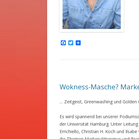
F
T
T
a
w
e
c
i
i
e
t
l
b
t
e
o
e
n
o
r
k
Wokness-Masche? Marke
… Zeitgeist, Greenwashing und Golden C
Es wird spannend bei unserer Podiums
der Universität Hamburg. Unter Leitung v
Errichiello, Christian H. Koch und Ils
die Themen Markenaktivismus und Bran