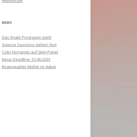
Impressum
ANMELDUNG 2021
c
FRÜHERE MARKENTAGE
PARTNER
PROGRAMM
S
h
:
PARTNER
S
NEWS
Das finale Programm steht
Science Sessions stehen fest
Colin Fernando auf dem Panel
Neue Deadline: 23.06.2025
Rügenwalder Mühle ist dabei