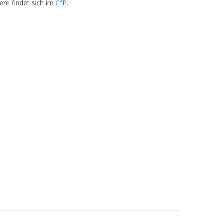
tere findet sich im
CfP
.