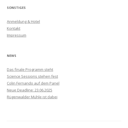
h
SONSTIGES
e
n
Anmeldung & Hotel
n
Kontakt
a
Impressum
c
h
:
NEWS
Das finale Programm steht
Science Sessions stehen fest
Colin Fernando auf dem Panel
Neue Deadline: 23.06.2025
Rügenwalder Mühle ist dabei