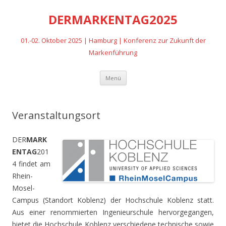
DERMARKENTAG2025
01.-02. Oktober 2025 | Hamburg | Konferenz zur Zukunft der
Markenführung
Zum
Menü
Inhalt
springen
Veranstaltungsort
DER
MARK
ENTAG
201
4 findet am
Rhein-
Mosel-
Campus (Standort Koblenz) der Hochschule Koblenz statt.
Aus einer renommierten Ingenieurschule hervorgegangen,
bietet die Hochschule Koblenz verschiedene technische sowie