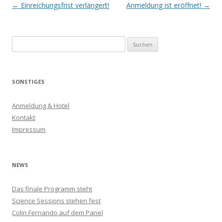
Artikel-
←
Einreichungsfrist verlängert!
Anmeldung ist eröffnet!
→
Navigation
S
u
c
h
SONSTIGES
e
n
Anmeldung & Hotel
n
Kontakt
a
Impressum
c
h
:
NEWS
Das finale Programm steht
Science Sessions stehen fest
Colin Fernando auf dem Panel