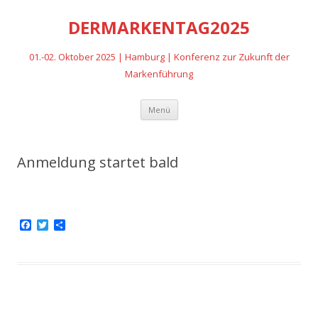
DERMARKENTAG2025
01.-02. Oktober 2025 | Hamburg | Konferenz zur Zukunft der
Markenführung
Zum
Menü
Inhalt
springen
Anmeldung startet bald
F
T
T
a
w
e
c
i
i
e
t
l
b
t
e
o
e
n
o
r
k