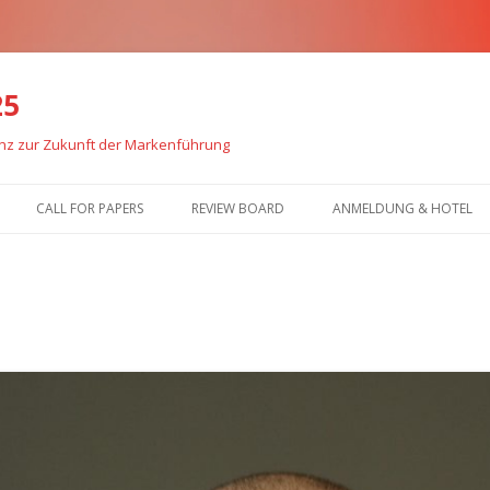
25
enz zur Zukunft der Markenführung
Zum
Inhalt
CALL FOR PAPERS
REVIEW BOARD
ANMELDUNG & HOTEL
springen