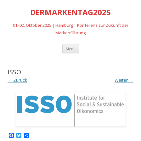
DERMARKENTAG2025
01.-02. Oktober 2025 | Hamburg | Konferenz zur Zukunft der
Markenführung
Zum
Menü
Inhalt
springen
ISSO
← Zurück
Weiter →
F
T
T
a
w
e