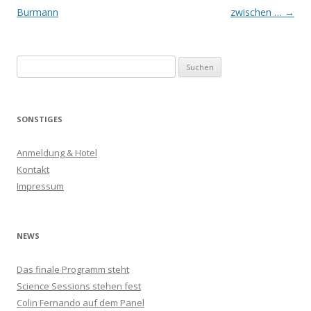
Navigation
Burmann
zwischen …
→
S
u
c
h
SONSTIGES
e
n
Anmeldung & Hotel
n
Kontakt
a
Impressum
c
h
:
NEWS
Das finale Programm steht
Science Sessions stehen fest
Colin Fernando auf dem Panel